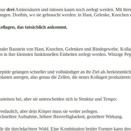
 nur
drei
Aminosäuren und müssen kaum noch zerlegt werden. Mit ihren 
elangen. Dorthin, wo sie gebraucht werden: in Haut, Gelenke, Knoche
ollagen, das tatsächlich ankommt.
entraler Baustein von Haut, Knochen, Gelenken und Bindegewebe. Kolla
in ihre kleinsten funktionellen Einheiten zerlegt werden. Winzige Pep
eptide gelangen schneller und vollständiger an ihr Ziel als herkömmlich
lasten anregen, also genau die Zellen, die neues Kollagen produzieren
einen bei, aber sie unterscheiden sich in Struktur und Tempo:
verdaulich, aber dein Körper muss sie weiter zerlegen.
 Schnellere Aufnahme, höhere Bioverfügbarkeit, gezieltere Wirkung.
tide die durchdachtere Wahl. Eine Kombination beider Formen kann de