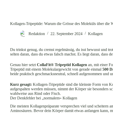
Kollagen-Tripeptide: Warum die Grösse des Moleküls über die W
Redaktion
22. September 2024
Kollagen
Du trinkst genug, du cremst regelmässig, du isst bewusst und tro
selten daran, dass du etwas falsch machst. Es liegt daran, dass 
Genau hier setzt
CollaFit® Tripeptid Kollagen
an, mit einer 
Tripeptid mit einem Molekulargewicht von gerade einmal
500 D
beide praktisch geschmacksneutral, schnell aufgenommen und unko
Kurz gesagt:
Kollagen-Tripeptide sind die kleinste Form von K
aufgespalten werden müssen, nimmt der Körper sie besonders sch
wahlweise aus Rind oder Fisch.
Der Denkfehler bei „normalem» Kollagen
Die meisten Kollagenpräparate versprechen viel und scheitern an
Aminosäuren. Bevor dein Körper damit etwas anfangen kann, muss