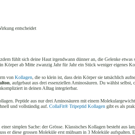
irkung entscheidet
tzdem fühlt sich deine Haut irgendwann dünner an, die Gelenke etwas st
dein Körper ab Mitte zwanzig Jahr für Jahr ein Stück weniger eigenes Kol
Form von
Kollagen
, die so klein ist, dass dein Körper sie tatsächlich a
alton
, aufgebaut aus drei essenziellen Aminosäuren. Du wählst selbst, 
mpliziert in deinen Alltag integrierbar.
ollagen. Peptide aus nur drei Aminosäuren mit einem Molekulargewich
nell und vollständig auf.
CollaFit® Tripeptid Kollagen
gibt es als pra
 einer simplen Sache: der Grösse. Klassisches Kollagen besteht aus la
 er diese grossen Moleküle erst mühsam in 3 Moleküle aufspalten. Ein