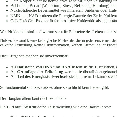
Dein Körper bildet sie normalerweise selbst, über Neubildung u
Bei hohem Bedarf (Wachstum, Stress, Belastung, Erholung) kann
Nukleotidreiche Lebensmittel wie Innereien, Sardinen oder Hülse
NMN und NAD⁺ stützen die Energie-Batterie der Zelle, Nukleoti
CollaFit® Cell Essence liefert bioaktive Nukleotide als eigenstä
Was Nukleotide sind und warum sie «die Bausteine des Lebens» heiss
Nukleotide sind kleine biologische Moleküle, die in jeder einzelnen 
es keine Zellteilung, keine Erbinformation, keinen Aufbau neuer Protei
Drei Aufgaben machen sie unverzichtbar:
Als
Bausteine von DNA und RNA
liefern sie die Buchstaben,
Als
Grundlage der Zellteilung
werden sie überall dort gebrauc
Als
Teil des Energiestoffwechsels
stecken sie im bekanntesten 
So fundamental sind sie, dass es ohne sie schlicht kein Leben gibt.
Der Bauplan allein baut noch kein Haus
Ein Bild hilft. Stell dir deine Zellerneuerung wie eine Baustelle vor: