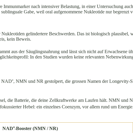
ere Immunmarker nach intensiver Belastung, in einer Untersuchung auch
ne sublinguale Gabe, weil oral aufgenommene Nukleotide nur begrenzt v
r Nukleotiden gelindertere Beschwerden. Das ist biologisch plausibel, 
eis, kein Beweis.
tammt aus der Säuglingsnahrung und lässt sich nicht auf Erwachsene ü
äglichkeitsprofil: In den Studien wurden keine relevanten Nebenwirkung
 über NAD⁺, NMN und NR gestolpert, die grossen Namen der Longevity-S
chsel, die Batterie, die deine Zellkraftwerke am Laufen hält. NMN un
 fokussierter Hebel: ein einzelnes Coenzym, vor allem rund um Energie.
NAD⁺-Booster (NMN / NR)