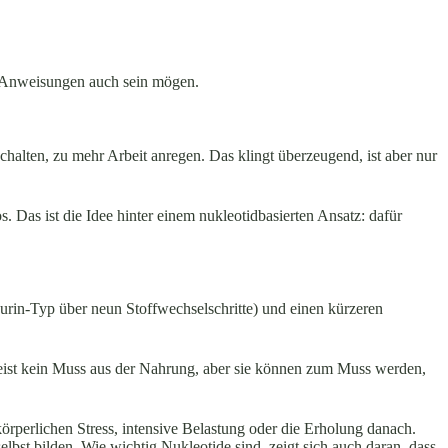
die Anweisungen auch sein mögen.
nschalten, zu mehr Arbeit anregen. Das klingt überzeugend, ist aber nur
s. Das ist die Idee hinter einem nukleotidbasierten Ansatz: dafür
urin-Typ über neun Stoffwechselschritte) und einen kürzeren
: meist kein Muss aus der Nahrung, aber sie können zum Muss werden,
rperlichen Stress, intensive Belastung oder die Erholung danach.
st bilden. Wie wichtig Nukleotide sind, zeigt sich auch daran, dass