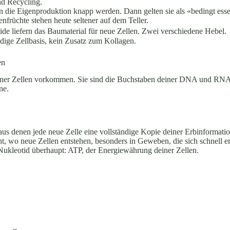
nd Recycling.
 die Eigenproduktion knapp werden. Dann gelten sie als «bedingt esse
nfrüchte stehen heute seltener auf dem Teller.
de liefern das Baumaterial für neue Zellen. Zwei verschiedene Hebel.
ndige Zellbasis, kein Zusatz zum Kollagen.
en
deiner Zellen vorkommen. Sie sind die Buchstaben deiner DNA und RNA,
ne.
 aus denen jede neue Zelle eine vollständige Kopie deiner Erbinformat
ht, wo neue Zellen entstehen, besonders in Geweben, die sich schnell e
Nukleotid überhaupt: ATP, der Energiewährung deiner Zellen.