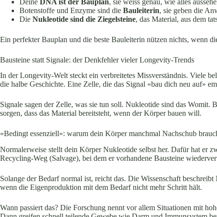
Deine
DNA ist der Bauplan
, sie weiss genau, wie alles aussehe
Botenstoffe und Enzyme sind die
Bauleiterin
, sie geben die A
Die
Nukleotide sind die Ziegelsteine
, das Material, aus dem tat
Ein perfekter Bauplan und die beste Bauleiterin nützen nichts, wenn die
Bausteine statt Signale: der Denkfehler vieler Longevity-Trends
In der Longevity-Welt steckt ein verbreitetes Missverständnis. Viele be
die halbe Geschichte. Eine Zelle, die das Signal «bau dich neu auf» e
Signale sagen der Zelle, was sie tun soll. Nukleotide sind das Womit. B
sorgen, dass das Material bereitsteht, wenn der Körper bauen will.
«Bedingt essenziell»: warum dein Körper manchmal Nachschub brauc
Normalerweise stellt dein Körper Nukleotide selbst her. Dafür hat er
Recycling-Weg (Salvage), bei dem er vorhandene Bausteine wiederver
Solange der Bedarf normal ist, reicht das. Die Wissenschaft beschreibt
wenn die Eigenproduktion mit dem Bedarf nicht mehr Schritt hält.
Wann passiert das? Die Forschung nennt vor allem Situationen mit hoh
Dann greifen schnell teilende Gewebe wie Darm und Immunsystem bevor