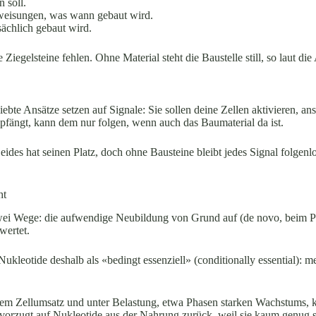
n soll.
nweisungen, was wann gebaut wird.
sächlich gebaut wird.
 Ziegelsteine fehlen. Ohne Material steht die Baustelle still, so laut 
liebte Ansätze setzen auf Signale: Sie sollen deine Zellen aktivieren, a
mpfängt, kann dem nur folgen, wenn auch das Baumaterial da ist.
eides hat seinen Platz, doch ohne Bausteine bleibt jedes Signal folgenlo
ht
 zwei Wege: die aufwendige Neubildung von Grund auf (de novo, beim P
wertet.
 Nukleotide deshalb als «bedingt essenziell» (conditionally essential)
em Zellumsatz und unter Belastung, etwa Phasen starken Wachstums, kö
zugt auf Nukleotide aus der Nahrung zurück, weil sie kaum genug selb