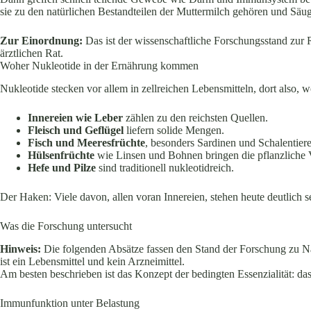
sie zu den natürlichen Bestandteilen der Muttermilch gehören und Säu
Zur Einordnung:
Das ist der wissenschaftliche Forschungsstand zur
ärztlichen Rat.
Woher Nukleotide in der Ernährung kommen
Nukleotide stecken vor allem in zellreichen Lebensmitteln, dort also, w
Innereien wie Leber
zählen zu den reichsten Quellen.
Fleisch und Geflügel
liefern solide Mengen.
Fisch und Meeresfrüchte
, besonders Sardinen und Schalentiere,
Hülsenfrüchte
wie Linsen und Bohnen bringen die pflanzliche V
Hefe und Pilze
sind traditionell nukleotidreich.
Der Haken: Viele davon, allen voran Innereien, stehen heute deutlich se
Was die Forschung untersucht
Hinweis:
Die folgenden Absätze fassen den Stand der Forschung zu Na
ist ein Lebensmittel und kein Arzneimittel.
Am besten beschrieben ist das Konzept der bedingten Essenzialität: d
Immunfunktion unter Belastung